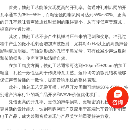
首先，蚀刻工艺能够实现更高的开孔率。普通冲孔喇叭网的开
孔率通常为35%~55%，而精密蚀刻喇叭网可达到55%~80%。更高
的开孔率意味着声波通过时受到的阻碍更小，从而降低声音衰减，
提高声学透过率。
其次，蚀刻工艺不会产生机械冲压带来的毛刺和变形。冲孔过
程中产生的微小毛刺会增加声波散射，尤其对4kHz以上的高频声音
影响更加明显。而蚀刻形成的孔壁平整光滑，可有效减少声波反射
和传输损失，使声音更加清晰自然。
在加工精度方面，蚀刻工艺通常可达到±10μm至±20μm的加工
精度，孔径一致性远高于传统冲孔工艺。这种均匀的微孔结构能够
保证声音传播的一致性，提高音响系统的整体表现。
此外，蚀刻工艺无需开模，样品开发周期可缩短30%~50%，特
别适合汽车行业的新产品开发和VAVE价值优化项目。
凭借更高的开孔率、更低的声学损耗、更精密的孔径控制以及
更灵活的设计能力，蚀刻喇叭网已广泛应用于高端汽车音响和消费
电子产品，成为兼顾音质表现与产品美学的重要解决方案。