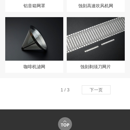
铝音箱网罩
蚀刻高速吹风机网
咖啡机滤网
蚀刻剃须刀网片
1
/
3
下一页