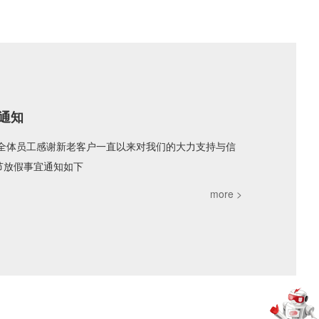
长莅临专精科技考察指导 共话科技创新与产
究院综合三院院长左贞一行莅临专精科技有限公司（以下简
技术交流，专精科技总经理陈富强先生率公司管理层热情
more >