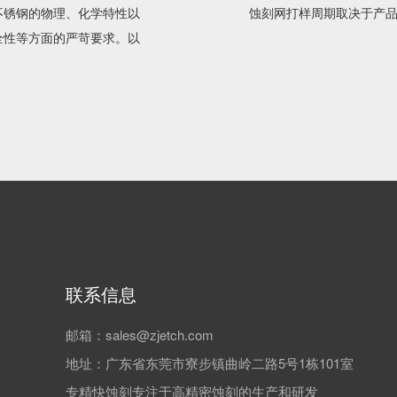
不锈钢的物理、化学特性以
蚀刻网打样周期取决于产
全性等方面的严苛要求。以
联系信息
邮箱：sales@zjetch.com
地址：广东省东莞市寮步镇曲岭二路5号1栋101室
专精快蚀刻专注于高精密蚀刻的生产和研发