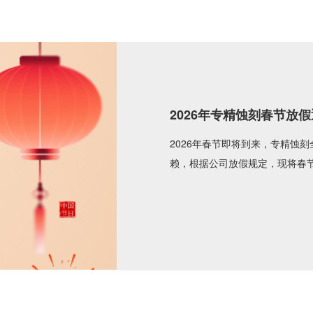
中机研究院综合三院左院
业协同发展
2026年2月2日上午，中机研
称“专精科技”）进行工作指导与
接待并全程陪同参观座谈。