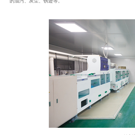
的油污、灰尘、锈迹等。