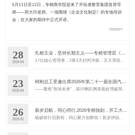
5月11日至12日，专精商学院迎来了开拓者教育集团首席导
师——郭大印老师。一场围绕《企业文化制定》的专场培训
会，在大家的期待中正式开讲。
more>
28
扎根主业，坚持长期主义——专精管理层《基业长青之执行密码7.0》清远特训营圆满收官
17位核心管理者，2夜3天封闭淬炼，五大系统全面升级
2026.04
23
柯刚总工受邀出席2026年第二十一届全国汽车零部件涂装盛会
——聚焦“智涂未来”，探讨喇叭网表面处理破局之路
2026.04
26
新岁启航，同心同行,2026专精蚀刻，开工大吉!
砥砺前行启新程，同心聚力创辉煌！新岁伊始，万象更新！愿我们以饱满的热情拥抱挑战，以坚定的步伐共赴目标。前路或许有荆棘，但...
2026.02