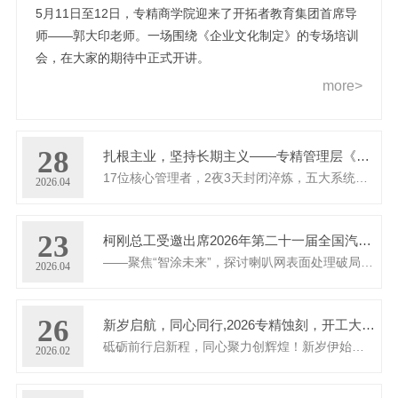
5月11日至12日，专精商学院迎来了开拓者教育集团首席导
师——郭大印老师。一场围绕《企业文化制定》的专场培训
会，在大家的期待中正式开讲。
more>
28
扎根主业，坚持长期主义——专精管理层《基业长青之执行密码7.0》清远特训营圆满收官
17位核心管理者，2夜3天封闭淬炼，五大系统全面升级
2026.04
23
柯刚总工受邀出席2026年第二十一届全国汽车零部件涂装盛会
——聚焦“智涂未来”，探讨喇叭网表面处理破局之路
2026.04
26
新岁启航，同心同行,2026专精蚀刻，开工大吉!
砥砺前行启新程，同心聚力创辉煌！新岁伊始，万象更新！愿我们以饱满的热情拥抱挑战，以坚定的步伐共赴目标。前路或许有荆棘，但...
2026.02